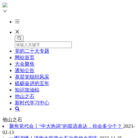




党的二十大专题
网站首页
大会聚焦
通知公告
基层党组织风采
砥砺奋进的五年
知识加油站
他山之石
新时代学习中心

他山之石
聚焦党代会丨“中大热词”的双语表达，你会多少个？
2023-
02-13